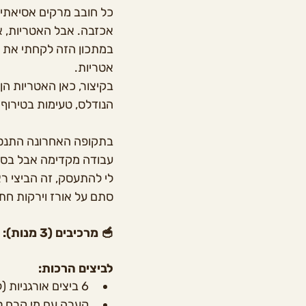
כל חובב מרקים אסיאתיים
אכזבה. אבל האטריות, או
במתכון הזה לקחתי את כ
אטריות.
בקיצור, כאן האטריות הן
הנודלס, טעימות בטירוף ו
בתקופה האחרונה התנסתי
עבודה מקדימה אבל בסוף
סתם על אורז וירקות חתו
🥣 מרכיבים (3 מנות):
לביצים הרכות:
6 ביצים אורגניות (למטה הסבר למה זה חשוב ותחליטו לבד)
קערה עם מי קרח לצ