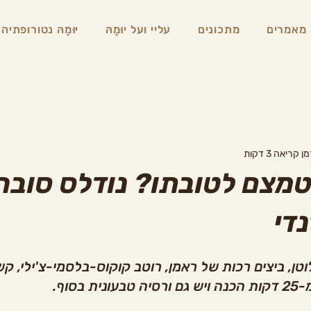
מאמרים
מתכונים
עליי ועל יוּמָהּ
יוּמָהּ נטורופתיה
ן קריאה 3 דקות
צם לטובתו? נודלס סובה
די
טן, ביצים רכות של ראמן, רוטב קוקוס-בלסמי-צ'ילי, קשי
בסוף.