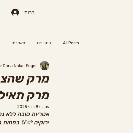
להתחברות
All Posts
מתכונים
מאמרים
Dana Nakar Fogel
זמ
מרק שהצטמ
מרק תאילנ
עודכן:
8 ביוני 2025
אטריות סובה ללא גלו
ירוקים 🌱🥢 בפחות מ-25 דקות הכנה ויש גם ורסיה טבעונית 