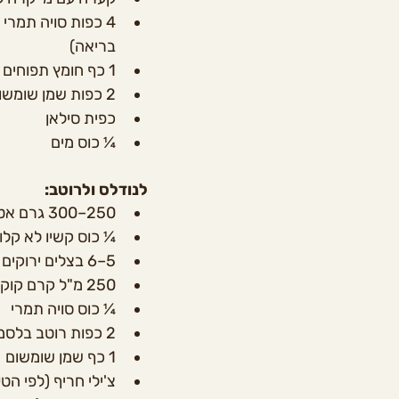
4 כפות סויה תמרי
בריאה)
1 כף חומץ תפוחים או חומץ בן-יין
2 כפות שמן שומשום
כפית סילאן
¼ כוס מים
לנודלס ולרוטב:
250–300 גרם אטריות סובה ללא גלוטן
¼ כוס קשיו לא קלוי
5–6 בצלים ירוקים (להתמקד בחלק התחתון והבהיר יותר), חתוכים גס
250 מ"ל קרם קוקוס אורגני
¼ כוס סויה תמרי
2 כפות רוטב בלסמי מצומצם
1 כף שמן שומשום
צ'ילי חריף (לפי ה