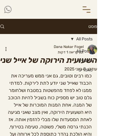
פוסט
All Posts
Dana Nakar Fogel
All Posts
זמן קריאה 1 דקות
השעועית הירוקה של אייל שני
מתכונים
עודכן:
8 ביוני 2025
מאמרים
כמו רבים וטובים, גם אני ממש מעריכה את 
הכבוד שאייל שני יודע לתת לירקות. למדתי 
ממנו לא לפחד מהפשטות במטבח ושלחומר 
גלם טוב יש מספיק כוח בשביל להיות הכוכב 
של המנה. אחת המנות המוכרות של אייל 
היא השעועית הירוקה, ואין מצב שאני מגיעה 
לאחת המסעדות שלו מבלי להזמין אותה. אז 
הכנתי גרסה משלי, פשוטה, טעימה בטירוף, 
והיא הולכת נהדר כתוספת לכל ארוחה ועל 