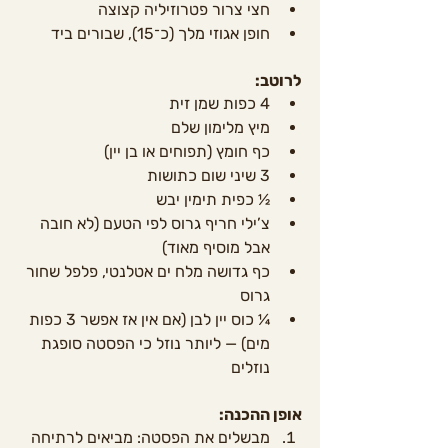
חצי צרור פטרוזיליה קצוצה
חופן אגוזי מלך (כ־15), שבורים ביד
לרוטב:
4 כפות שמן זית
מיץ מלימון שלם
כף חומץ (תפוחים או בן יין)
3 שיני שום כתושות
½ כפית תימין יבש
צ’ילי חריף גרוס לפי הטעם (לא חובה 
אבל מוסיף מאוד)
כף גדושה מלח ים אטלנטי, פלפל שחור 
גרוס
¼ כוס יין לבן (אם אין אז אפשר 3 כפות 
מים) — ליותר נוזל כי הפסטה סופגת 
נוזלים
אופן ההכנה:
מבשלים את הפסטה: מביאים לרתיחה 